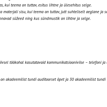
kui teema on tuttav, esitus lihtne ja ülesehitus selge.
materjali sisu, kui teema on tuttav, jutt suhteliselt aeglane ja s
kannavad süžeed ning kus sündmustik on lihtne ja selge.
vsel töökohal kasutatavaid kommunikatsiooniviise – telefoni ja e
n akadeemilist tundi auditoorset õpet ja 30 akadeemilist tundi i