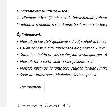
Omandatavad suhtlusoskused:
Tervitamine, hüvastijätmine, enda tutvustamine, vaband
kirjeldamine, nõuannete andmine, tee küsimine ja tee 
Õpitulemused:
• Mõistab ja kasutab igapäevaseid väljendeid ja lihtsa
• Oskab ennast ja teisi tutvustada ning esitada küsimu
• Suudab suhelda lihtsas keeles, kui vestluspartner rä
• Mõistab lühikesi lihtsaid tekste ja sõnumeid.
• Mõistab küsimusi ja juhtnööre, suudab järgida lühikes
• Saab aru numbritest, hindadest, kellaaegadest.
Loe lähemalt
Soome keel A2