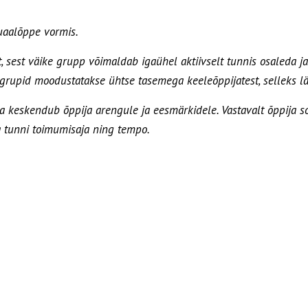
uaalõppe vormis.
est väike grupp võimaldab igaühel aktiivselt tunnis osaleda ja 
egrupid moodustatakse ühtse tasemega keeleõppijatest, selleks lä
 keskendub õppija arengule ja eesmärkidele. Vastavalt õppija s
 tunni toimumisaja ning tempo.