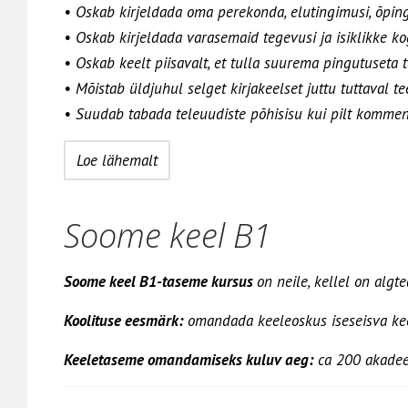
• Oskab kirjeldada oma perekonda, elutingimusi, õping
• Oskab kirjeldada varasemaid tegevusi ja isiklikke k
• Oskab keelt piisavalt, et tulla suurema pingutuseta
• Mõistab üldjuhul selget kirjakeelset juttu tuttaval t
• Suudab tabada teleuudiste põhisisu kui pilt kommen
Loe lähemalt
Soome keel B1
Soome keel B1-taseme kursus
on neile, kellel on alg
Koolituse eesmärk:
omandada keeleoskus iseseisva kee
Keeletaseme omandamiseks kuluv aeg:
ca 200 akadeemi