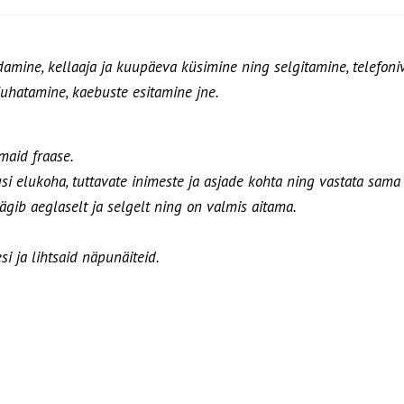
amine, kellaaja ja kuupäeva küsimine ning selgitamine, telefoniv
juhatamine, kaebuste esitamine jne.
maid fraase.
si elukoha, tuttavate inimeste ja asjade kohta ning vastata sama
ägib aeglaselt ja selgelt ning on valmis aitama.
i ja lihtsaid näpunäiteid.