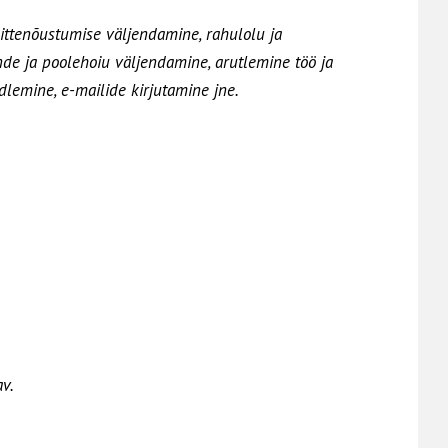
ttenõustumise väljendamine, rahulolu ja
de ja poolehoiu väljendamine, arutlemine töö ja
lemine, e-mailide kirjutamine jne.
v.