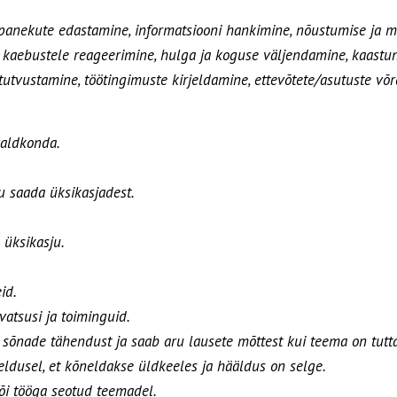
anekute edastamine, informatsiooni hankimine, nõustumise ja mi
kaebustele reageerimine, hulga ja koguse väljendamine, kaastun
tvustamine, töötingimuste kirjeldamine, ettevõtete/asutuste võrd
valdkonda.
ru saada üksikasjadest.
 üksikasju.
id.
atsusi ja toiminguid.
sõnade tähendust ja saab aru lausete mõttest kui teema on tutta
dusel, et kõneldakse üldkeeles ja hääldus on selge.
või tööga seotud teemadel.