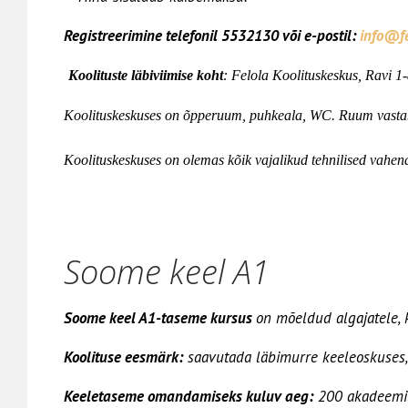
Registreerimine telefonil 5532130 või e-postil:
info@fe
Koolituste läbiviimise koht
: Felola Koolituskeskus, Ravi 1
Koolituskeskuses on õpperuum, puhkeala, WC. Ruum vastab
Koolituskeskuses on olemas kõik vajalikud tehnilised vahendi
Soome keel A1
Soome keel A1-taseme kursus
on mõeldud algajatele, 
Koolituse eesmärk:
saavutada läbimurre keeleoskuses
Keeletaseme omandamiseks kuluv aeg:
200 akadeemilis