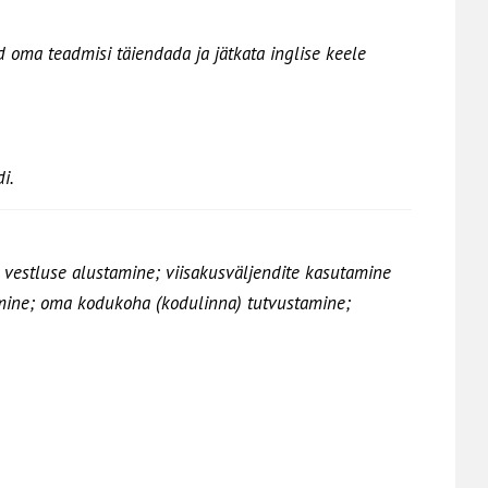
 oma teadmisi täiendada ja jätkata inglise keele
i.
 vestluse alustamine; viisakusväljendite kasutamine
amine; oma kodukoha (kodulinna) tutvustamine;