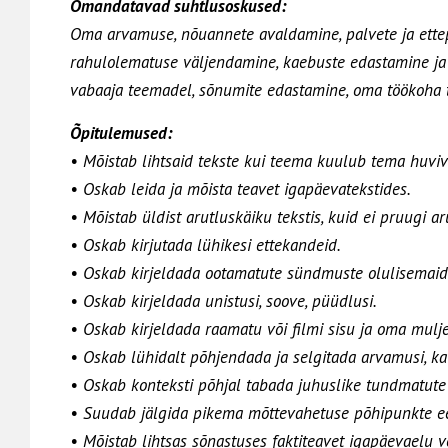
Omandatavad suhtlusoskused:
Oma arvamuse, nõuannete avaldamine, palvete ja ettep
rahulolematuse väljendamine, kaebuste edastamine ja 
vabaaja teemadel, sõnumite edastamine, oma töökoha tu
Õpitulemused:
• Mõistab lihtsaid tekste kui teema kuulub tema huvi
• Oskab leida ja mõista teavet igapäevatekstides.
• Mõistab üldist arutluskäiku tekstis, kuid ei pruugi a
• Oskab kirjutada lühikesi ettekandeid.
• Oskab kirjeldada ootamatute sündmuste olulisemaid
• Oskab kirjeldada unistusi, soove, püüdlusi.
• Oskab kirjeldada raamatu või filmi sisu ja oma mulje
• Oskab lühidalt põhjendada ja selgitada arvamusi, kav
• Oskab konteksti põhjal tabada juhuslike tundmatute 
• Suudab jälgida pikema mõttevahetuse põhipunkte eel
• Mõistab lihtsas sõnastuses faktiteavet igapäevaelu 