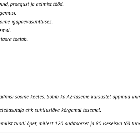
uid, praegust ja eelmist tööd.
ogemusi.
 toime igapäevasuhtluses.
eemal.
taare toetab.
teadmisi soome keeles. Sobib ka A2-taseme kursustel õppinud ini
lekasutaja ehk suhtlusläve kõrgemal tasemel.
list tundi õpet, millest 120 auditoorset ja 80 iseseisva töö tund