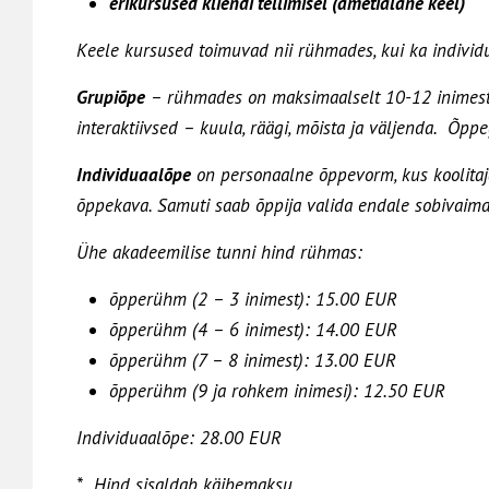
erikursused kliendi tellimisel (ametialane keel)
Keele kursused toimuvad nii rühmades, kui ka individ
Grupiõpe
– rühmades on maksimaalselt 10-12 inimest, s
interaktiivsed – kuula, räägi, mõista ja väljenda. Õpp
Individuaalõpe
on personaalne õppevorm, kus koolitaja
õppekava. Samuti saab õppija valida endale sobivaima
Ühe akadeemilise tunni hind rühmas:
õpperühm (2 – 3 inimest): 15.00 EUR
õpperühm (4 – 6 inimest): 14.00 EUR
õpperühm (7 – 8 inimest): 13.00 EUR
õpperühm (9 ja rohkem inimesi): 12.50 EUR
Individuaalõpe: 28.00 EUR
* Hind sisaldab käibemaksu.