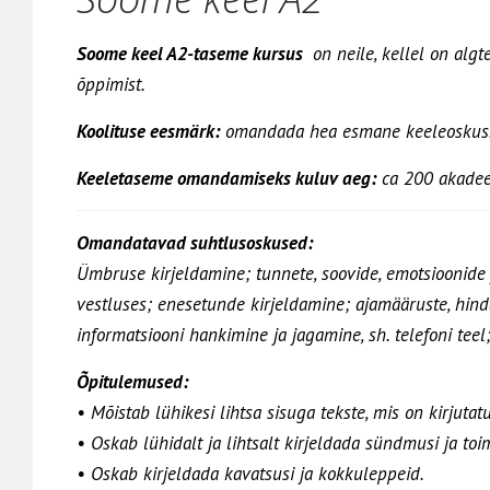
Soome keel A2-taseme kursus
on neile, kellel on alg
õppimist.
Koolituse eesmärk:
omandada hea esmane keeleoskus
Keeletaseme omandamiseks kuluv aeg:
ca 200 akadeemi
Omandatavad suhtlusoskused:
Ümbruse kirjeldamine; tunnete, soovide, emotsioonide 
vestluses; enesetunde kirjeldamine; ajamääruste, hin
informatsiooni hankimine ja jagamine, sh. telefoni tee
Õpitulemused:
• Mõistab lühikesi lihtsa sisuga tekste, mis on kirjut
• Oskab lühidalt ja lihtsalt kirjeldada sündmusi ja toi
• Oskab kirjeldada kavatsusi ja kokkuleppeid.