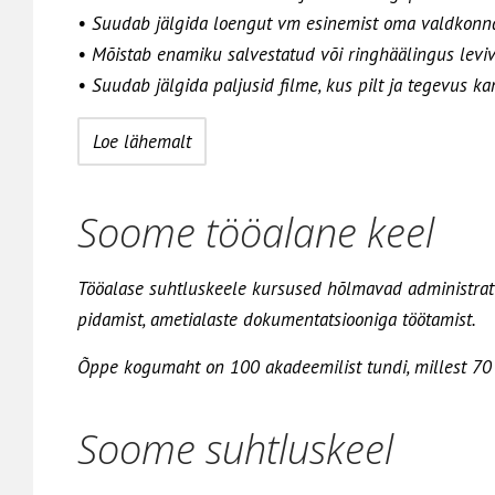
• Suudab jälgida loengut vm esinemist oma valdkonnas, 
• Mõistab enamiku salvestatud või ringhäälingus leviva 
• Suudab jälgida paljusid filme, kus pilt ja tegevus 
Loe lähemalt
Soome tööalane keel
Tööalase suhtluskeele kursused hõlmavad administratii
pidamist, ametialaste dokumentatsiooniga töötamist.
Õppe kogumaht on 100 akadeemilist tundi, millest 70 o
Soome suhtluskeel