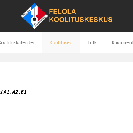
Koolituskalender
Koolitused
Tõlk
Ruumiren
el
A1-, А2-, B1