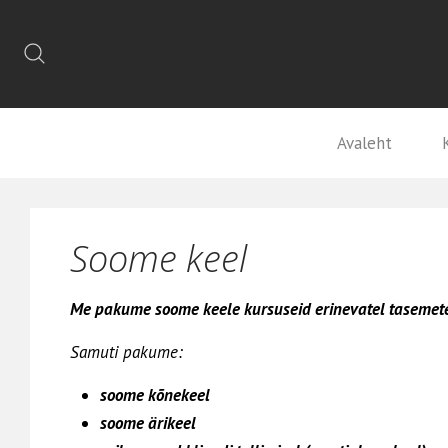
Avaleht
Soome keel
Me pakume
soome keele kursuseid erinevatel tasemet
Samuti pakume:
soome
kõnekeel
soome
ärikeel