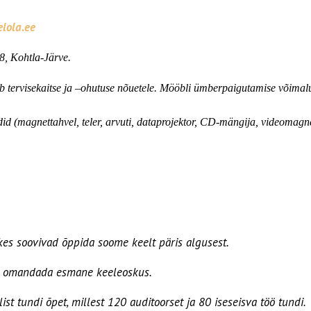
lola.ee
-8, Kohtla-Järve.
 tervisekaitse ja –ohutuse nõuetele. Mööbli ümberpaigutamise võima
d (magnettahvel, teler, arvuti, dataprojektor,
CD-mängija, videomagne
kes soovivad õppida soome keelt päris algusest.
, omandada esmane keeleoskus.
t tundi õpet, millest 120 auditoorset ja 80 iseseisva töö tundi.