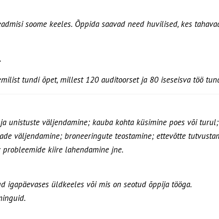
teadmisi soome keeles. Õppida saavad need huvilised, kes tahavad
.
list tundi õpet, millest 120 auditoorset ja 80 iseseisva töö tund
ja unistuste väljendamine; kauba kohta küsimine poes või turul;
dade väljendamine; broneeringute teostamine; ettevõtte tutvust
l; probleemide kiire lahendamine jne.
atud igapäevases üldkeeles või mis on seotud õppija tööga.
minguid.